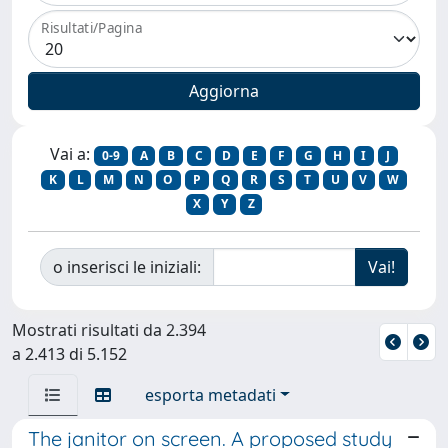
Risultati/Pagina
Vai a:
0-9
A
B
C
D
E
F
G
H
I
J
K
L
M
N
O
P
Q
R
S
T
U
V
W
X
Y
Z
o inserisci le iniziali:
Mostrati risultati da 2.394
a 2.413 di 5.152
esporta metadati
The janitor on screen. A proposed study