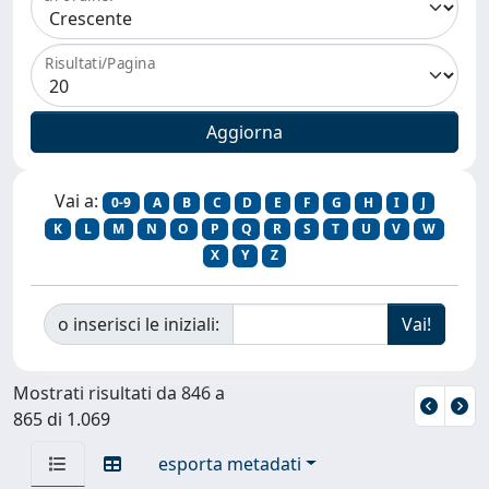
Risultati/Pagina
Vai a:
0-9
A
B
C
D
E
F
G
H
I
J
K
L
M
N
O
P
Q
R
S
T
U
V
W
X
Y
Z
o inserisci le iniziali:
Mostrati risultati da 846 a
865 di 1.069
esporta metadati