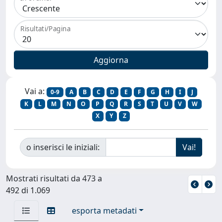
Risultati/Pagina
Vai a:
0-9
A
B
C
D
E
F
G
H
I
J
K
L
M
N
O
P
Q
R
S
T
U
V
W
X
Y
Z
o inserisci le iniziali:
Mostrati risultati da 473 a
492 di 1.069
esporta metadati