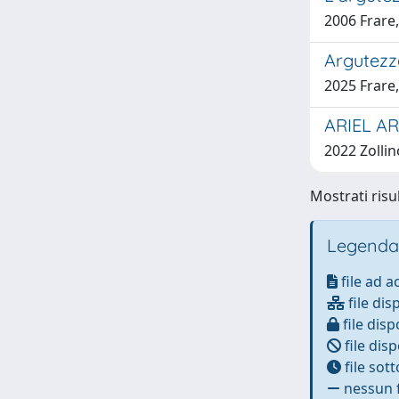
2006 Frare
Argutezz
2025 Frare
ARIEL A
2022 Zollin
Mostrati risul
Legenda
file ad 
file dis
file disp
file disp
file sot
nessun f