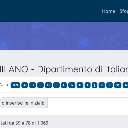
Home
Sfo
ILANO - Dipartimento di Italia
ai a:
0-9
A
B
C
D
E
F
G
H
I
J
K
L
M
N
o inserisci le iniziali:
tati da 59 a 78 di 1.069