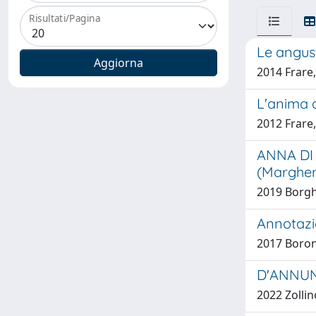
Risultati/Pagina
Le angust
2014 Frare
L'anima d
2012 Frare
ANNA DI V
(Margher
2019 Borgh
Annotazio
2017 Boron
D'ANNU
2022 Zollin