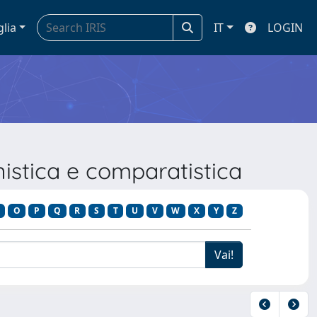
glia
IT
LOGIN
nistica e comparatistica
O
P
Q
R
S
T
U
V
W
X
Y
Z