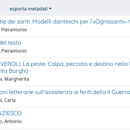
esporta metadati
ie dei santi. Modelli danteschi per l’«Ognissanti
, Pierantonio
el testo
, Pierantonio
EROLI, La peste. Colpa, peccato e destino nella le
ita Borghi)
i, Margherita
ni letterarie sull'assistenza ai feriti della II Gue
i, Carla
NZIESCO
o, Antonio