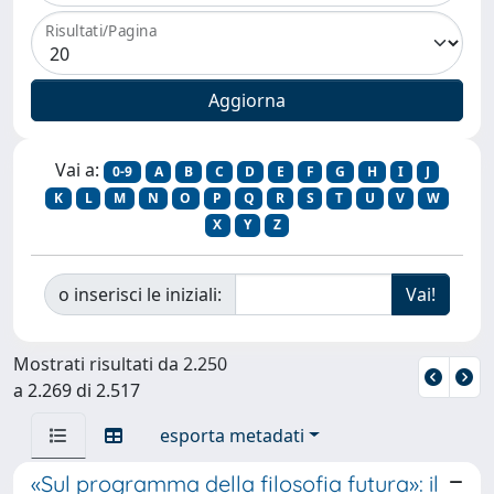
Risultati/Pagina
Vai a:
0-9
A
B
C
D
E
F
G
H
I
J
K
L
M
N
O
P
Q
R
S
T
U
V
W
X
Y
Z
o inserisci le iniziali:
Mostrati risultati da 2.250
a 2.269 di 2.517
esporta metadati
«Sul programma della filosofia futura»: il