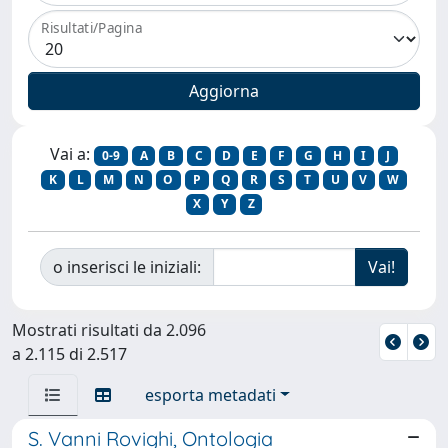
Risultati/Pagina
Vai a:
0-9
A
B
C
D
E
F
G
H
I
J
K
L
M
N
O
P
Q
R
S
T
U
V
W
X
Y
Z
o inserisci le iniziali:
Mostrati risultati da 2.096
a 2.115 di 2.517
esporta metadati
S. Vanni Rovighi, Ontologia