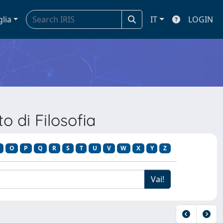
glia
IT
LOGIN
 di Filosofia
O
P
Q
R
S
T
U
V
W
X
Y
Z