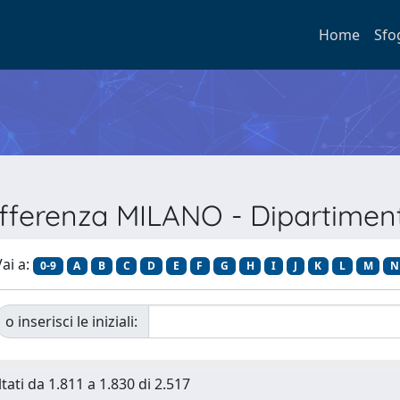
Home
Sfo
Afferenza MILANO - Dipartimento
ai a:
0-9
A
B
C
D
E
F
G
H
I
J
K
L
M
N
o inserisci le iniziali:
tati da 1.811 a 1.830 di 2.517