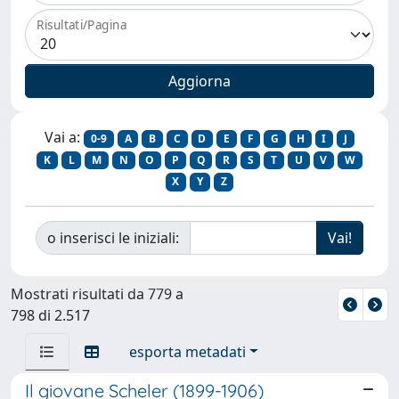
Risultati/Pagina
Vai a:
0-9
A
B
C
D
E
F
G
H
I
J
K
L
M
N
O
P
Q
R
S
T
U
V
W
X
Y
Z
o inserisci le iniziali:
Mostrati risultati da 779 a
798 di 2.517
esporta metadati
Il giovane Scheler (1899-1906)