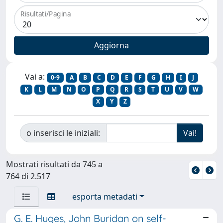
Risultati/Pagina
Vai a:
0-9
A
B
C
D
E
F
G
H
I
J
K
L
M
N
O
P
Q
R
S
T
U
V
W
X
Y
Z
o inserisci le iniziali:
Mostrati risultati da 745 a
764 di 2.517
esporta metadati
G. E. Huges, John Buridan on self-