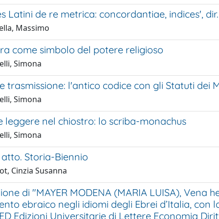
es Latini de re metrica: concordantiae, indices', d
tella, Massimo
ura come simbolo del potere religioso
elli, Simona
 e trasmissione: l'antico codice con gli Statuti de
elli, Simona
e leggere nel chiostro: lo scriba-monachus
elli, Simona
 atto. Storia-Biennio
ot, Cinzia Susanna
ione di "MAYER MODENA (MARIA LUISA), Vena hebra
ento ebraico negli idiomi degli Ebrei d’Italia, c
ED Edizioni Universitarie di Lettere Economia Diri