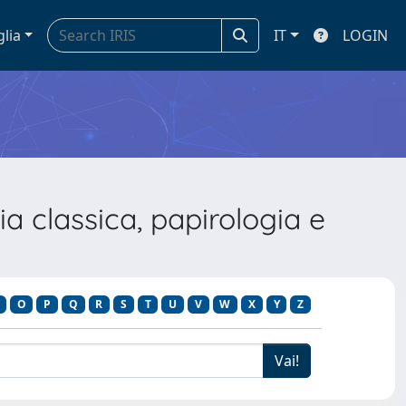
glia
IT
LOGIN
a classica, papirologia e
O
P
Q
R
S
T
U
V
W
X
Y
Z