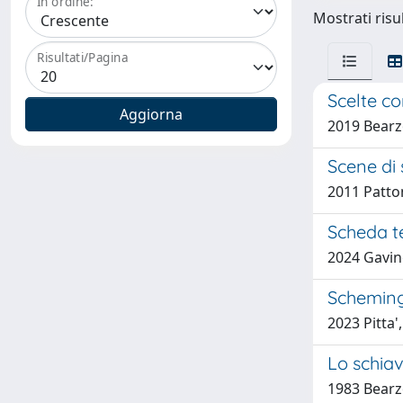
In ordine:
Mostrati risul
Risultati/Pagina
Scelte co
2019 Bearz
Scene di 
2011 Patton
Scheda t
2024 Gavin
Scheming 
2023 Pitta'
Lo schia
1983 Bearz