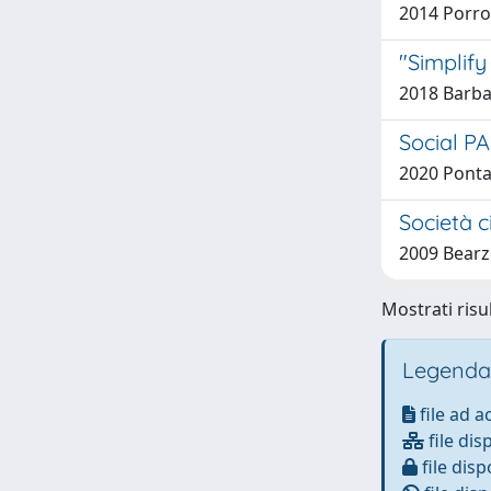
2014 Porro
"Simplify
2018 Barban
Social PA
2020 Ponta
Società ci
2009 Bearz
Mostrati risul
Legenda
file ad 
file dis
file disp