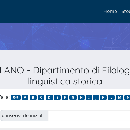
Home
Sfo
LANO - Dipartimento di Filologi
linguistica storica
ai a:
0-9
A
B
C
D
E
F
G
H
I
J
K
L
M
N
o inserisci le iniziali: