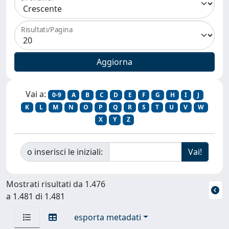
Risultati/Pagina
Vai a:
0-9
A
B
C
D
E
F
G
H
I
J
K
L
M
N
O
P
Q
R
S
T
U
V
W
X
Y
Z
o inserisci le iniziali:
Mostrati risultati da 1.476
a 1.481 di 1.481
esporta metadati