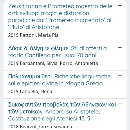
Zeus tiranno e Prometeo maestro delle
arti: sviluppi tragici e distorsioni
parodiche dal ‘Prometeo incatenato’ al
‘Pluto’ di Aristofane
2019 Pattoni, Maria Pia
Δόσις δ’ ὀλίγη τε φίλη τε. Studi offerti a
Mario Cantilena per i suoi 70 anni
2019 Barbantani, Silvia; Porro, Antonietta
Πολυώνυμοι θεοί. Richerche linguistiche
sulle epiclesi divine in Magna Grecia
2019 Langella, Elena
Συκοφαντῶν προβολὰς τῶν Ἀθηναίων καὶ
τῶν μετοίκων. Ancora su Aristotele,
Costituzione degli Ateniesi 43, 5
2018 Bearzot, Cinzia Susanna