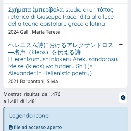
Σχήματα ἐμπερίβολα: studio di un τόπος
retorico di Giuseppe Racendita alla luce
della teoria epistolare greca e latina
2024 Galli, Maria Teresa
ヘレニズム詩におけるアレクサンドロス
―名声（kleos）を伝える詩
[Herenizumushi niokeru Arekusandorosu.
Meisei (kleos) wo tutaeru Shi] (=
Alexander in Hellenistic poetry)
2021 Barbantani, Silvia
Mostrati risultati da 1.476
a 1.481 di 1.481
Legenda icone
file ad accesso aperto