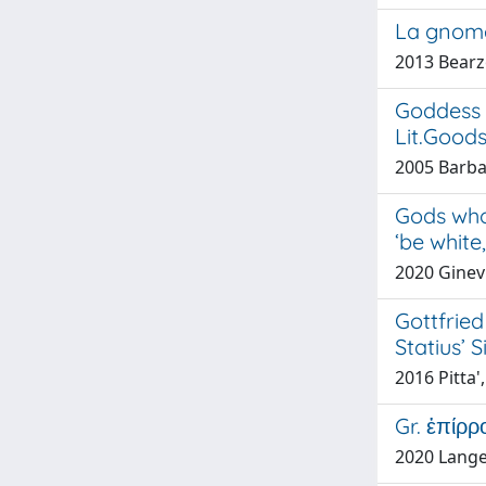
La gnome 
2013 Bearz
Goddess o
Lit.Goodsp
2005 Barban
Gods who 
‘be white,
2020 Ginev
Gottfrie
Statius’ S
2016 Pitta'
Gr. ἐπίρρ
2020 Langel