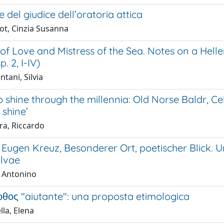
del giudice dell’oratoria attica
ot, Cinzia Susanna
f Love and Mistress of the Sea. Notes on a Helle
. 2, I-IV)
tani, Silvia
shine through the millennia: Old Norse Baldr, Celt
 shine’
ra, Riccardo
d Eugen Kreuz, Besonderer Ort, poetischer Blick.
ilvae
, Antonino
οθος "aiutante": una proposta etimologica
la, Elena