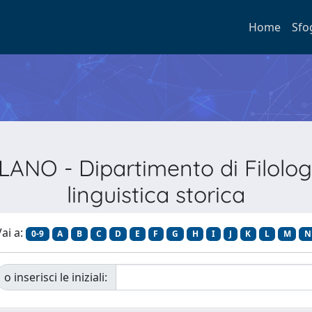
Home
Sfo
LANO - Dipartimento di Filologi
linguistica storica
ai a:
0-9
A
B
C
D
E
F
G
H
I
J
K
L
M
N
o inserisci le iniziali: