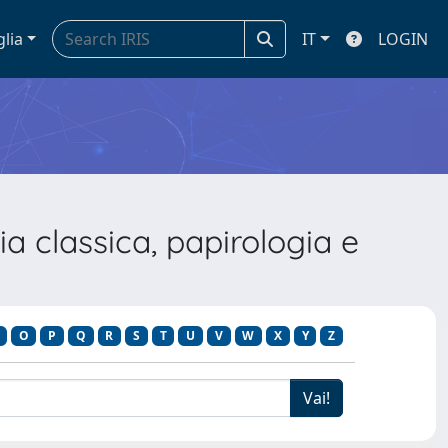
glia
IT
LOGIN
a classica, papirologia e
O
P
Q
R
S
T
U
V
W
X
Y
Z