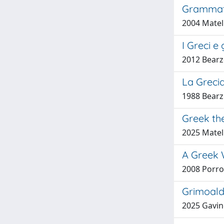
Grammata 
2004 Matell
I Greci e
2012 Bearz
La Grecia
1988 Bearz
Greek the
2025 Matell
A Greek 
2008 Porro
Grimoaldo
2025 Gavin