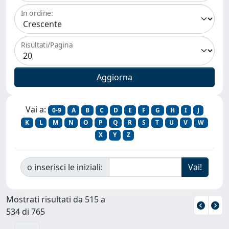
In ordine:
Risultati/Pagina
Vai a:
0-9
A
B
C
D
E
F
G
H
I
J
K
L
M
N
O
P
Q
R
S
T
U
V
W
X
Y
Z
o inserisci le iniziali:
Mostrati risultati da 515 a
534 di 765