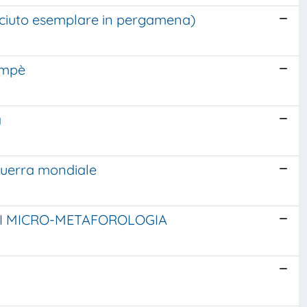
osciuto esemplare in pergamena)
Dompè
a
 guerra mondiale
 DI MICRO-METAFOROLOGIA