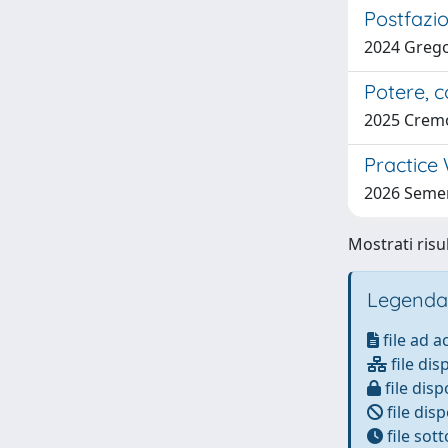
Postfazi
2024 Grego
Potere, c
2025 Cremo
Practice 
2026 Semer
Mostrati risu
Legenda
file ad 
file dis
file disp
file disp
file sot