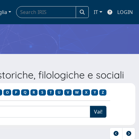
glia
IT
LOGIN
riche, filologiche e sociali
O
P
Q
R
S
T
U
V
W
X
Y
Z