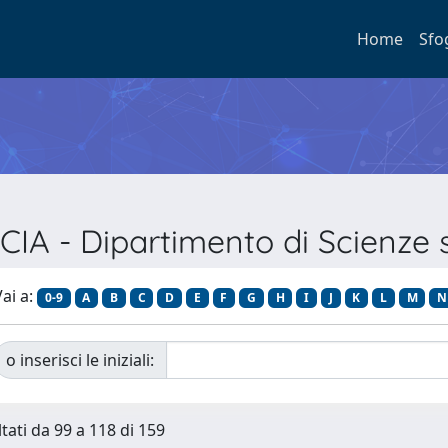
Home
Sfo
IA - Dipartimento di Scienze sto
ai a:
0-9
A
B
C
D
E
F
G
H
I
J
K
L
M
N
o inserisci le iniziali:
ltati da 99 a 118 di 159