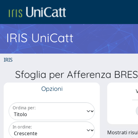
IRIS UniCatt
IRIS
Sfoglia per Afferenza BRESC
Opzioni
V
Ordina per:
In ordine:
Mostrati risu