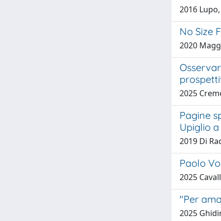
2016 Lupo,
No Size F
2020 Maggio
Osservare
prospett
2025 Cremo
Pagine sp
Upiglio a
2019 Di Ra
Paolo Vol
2025 Cavalli
"Per ama
2025 Ghidin