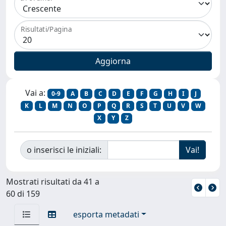
Risultati/Pagina
Vai a:
0-9
A
B
C
D
E
F
G
H
I
J
K
L
M
N
O
P
Q
R
S
T
U
V
W
X
Y
Z
o inserisci le iniziali:
Mostrati risultati da 41 a
60 di 159
esporta metadati