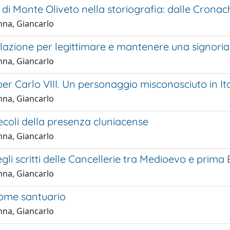
i di Monte Oliveto nella storiografia: dalle Crona
na, Giancarlo
lazione per legittimare e mantenere una signoria 
na, Giancarlo
per Carlo VIII. Un personaggio misconosciuto in Ita
na, Giancarlo
secoli della presenza cluniacense
na, Giancarlo
negli scritti delle Cancellerie tra Medioevo e prim
na, Giancarlo
come santuario
na, Giancarlo