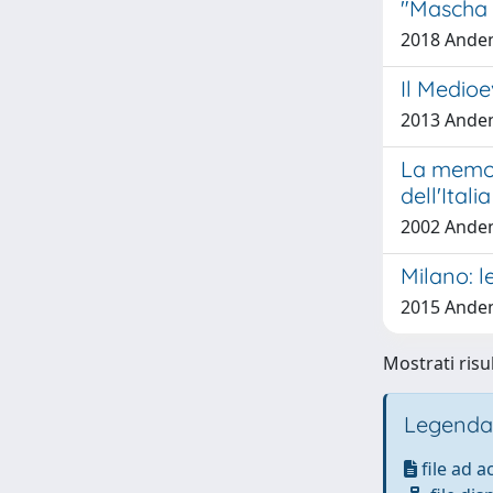
"Mascha s
2018 Anden
Il Medio
2013 Anden
La memori
dell'Itali
2002 Anden
Milano: le
2015 Anden
Mostrati risu
Legenda
file ad 