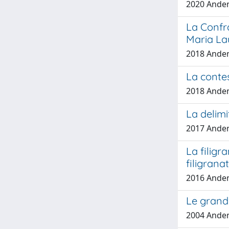
2020 Anden
La Confra
Maria La
2018 Anden
La contes
2018 Anden
La delimi
2017 Anden
La filigr
filigrana
2016 Anden
Le grandi
2004 Anden