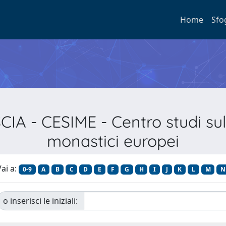
Home
Sfo
IA - CESIME - Centro studi sul
monastici europei
ai a:
0-9
A
B
C
D
E
F
G
H
I
J
K
L
M
N
o inserisci le iniziali: