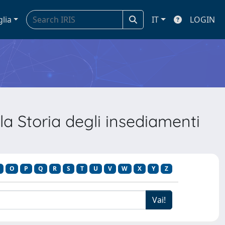
glia
IT
LOGIN
la Storia degli insediamenti
O
P
Q
R
S
T
U
V
W
X
Y
Z