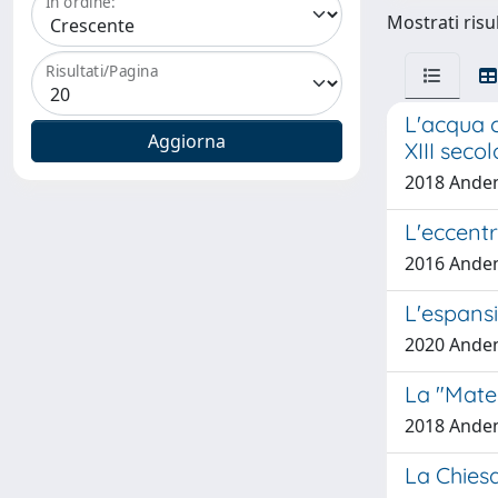
In ordine:
Mostrati risu
Risultati/Pagina
L'acqua 
XIII seco
2018 Anden
L'eccentr
2016 Anden
L'espansi
2020 Anden
La "Mat
2018 Anden
La Chiesa 