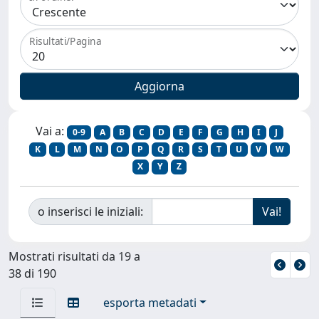
Risultati/Pagina
Vai a:
0-9
A
B
C
D
E
F
G
H
I
J
K
L
M
N
O
P
Q
R
S
T
U
V
W
X
Y
Z
o inserisci le iniziali:
Mostrati risultati da 19 a
38 di 190
esporta metadati