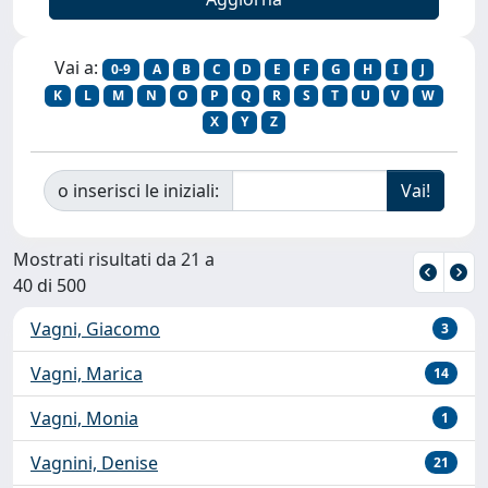
Vai a:
0-9
A
B
C
D
E
F
G
H
I
J
K
L
M
N
O
P
Q
R
S
T
U
V
W
X
Y
Z
o inserisci le iniziali:
Mostrati risultati da 21 a
40 di 500
Vagni, Giacomo
3
Vagni, Marica
14
Vagni, Monia
1
Vagnini, Denise
21