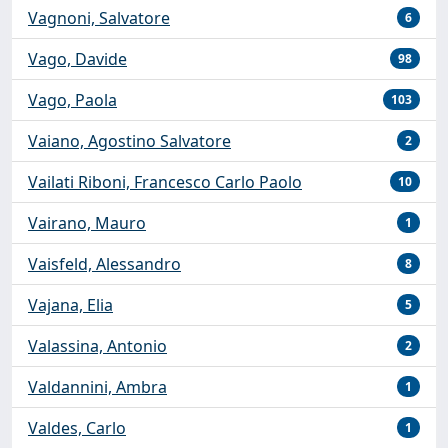
Vagnoni, Salvatore
6
Vago, Davide
98
Vago, Paola
103
Vaiano, Agostino Salvatore
2
Vailati Riboni, Francesco Carlo Paolo
10
Vairano, Mauro
1
Vaisfeld, Alessandro
8
Vajana, Elia
5
Valassina, Antonio
2
Valdannini, Ambra
1
Valdes, Carlo
1