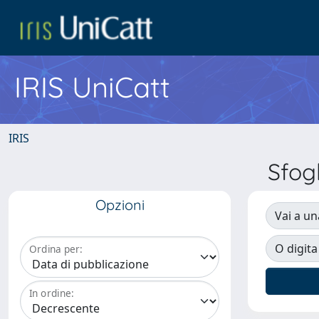
IRIS UniCatt
IRIS
Sfog
Opzioni
Vai a un
O digita
Ordina per:
In ordine: