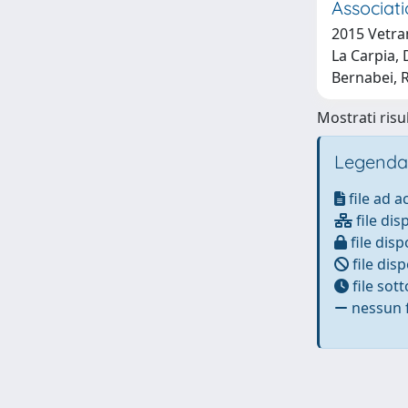
Associati
2015 Vetran
La Carpia, 
Bernabei, 
Mostrati risul
Legenda
file ad 
file dis
file disp
file disp
file sot
nessun f