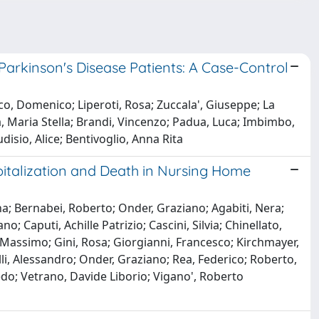
arkinson's Disease Patients: A Case-Control
o, Domenico; Liperoti, Rosa; Zuccala', Giuseppe; La
, Maria Stella; Brandi, Vincenzo; Padua, Luca; Imbimbo,
udisio, Alice; Bentivoglio, Anna Rita
pitalization and Death in Nursing Home
na; Bernabei, Roberto; Onder, Graziano; Agabiti, Nera;
o; Caputi, Achille Patrizio; Cascini, Silvia; Chinellato,
, Massimo; Gini, Rosa; Giorgianni, Francesco; Kirchmayer,
lli, Alessandro; Onder, Graziano; Rea, Federico; Roberto,
redo; Vetrano, Davide Liborio; Vigano', Roberto