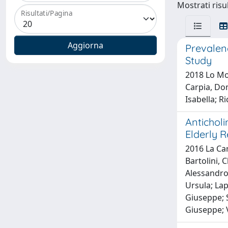
Mostrati risul
Risultati/Pagina
Prevalen
Study
2018 Lo Mon
Carpia, Dom
Isabella; R
Antichol
Elderly 
2016 La Car
Bartolini, 
Alessandro;
Ursula; Lap
Giuseppe; S
Giuseppe; V