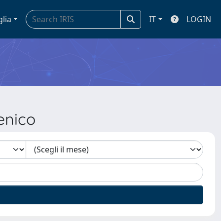
glia
IT
LOGIN
enico