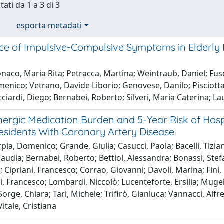
tati da 1 a 3 di 3
esporta metadati
ce of Impulsive-Compulsive Symptoms in Elderly P
aco, Maria Rita; Petracca, Martina; Weintraub, Daniel; Fusc
enico; Vetrano, Davide Liborio; Genovese, Danilo; Pisciotta
icciardi, Diego; Bernabei, Roberto; Silveri, Maria Caterina; La
inergic Medication Burden and 5-Year Risk of Hos
Residents With Coronary Artery Disease
pia, Domenico; Grande, Giulia; Casucci, Paola; Bacelli, Tizia
Claudia; Bernabei, Roberto; Bettiol, Alessandra; Bonassi, Stefan
 Cipriani, Francesco; Corrao, Giovanni; Davoli, Marina; Fini
i, Francesco; Lombardi, Niccolò; Lucenteforte, Ersilia; Muge
orge, Chiara; Tari, Michele; Trifirò, Gianluca; Vannacci, Alf
itale, Cristiana