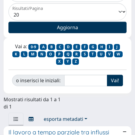
Risultati/Pagina
Vai a:
0-9
A
B
C
D
E
F
G
H
I
J
K
L
M
N
O
P
Q
R
S
T
U
V
W
X
Y
Z
o inserisci le iniziali:
Mostrati risultati da 1 a 1
di 1
esporta metadati
Il lavoro a tempo parziale tra influssi