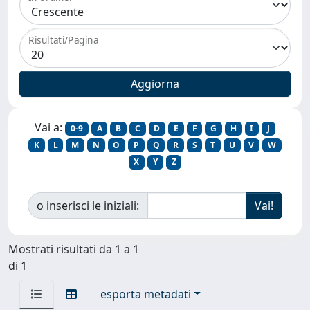
Risultati/Pagina
Vai a:
0-9
A
B
C
D
E
F
G
H
I
J
K
L
M
N
O
P
Q
R
S
T
U
V
W
X
Y
Z
o inserisci le iniziali:
Mostrati risultati da 1 a 1
di 1
esporta metadati