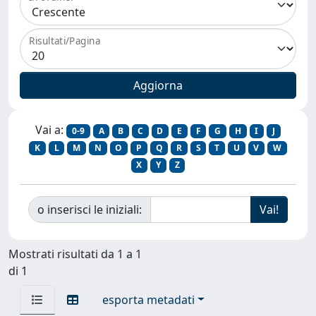
Risultati/Pagina
Vai a:
0-9
A
B
C
D
E
F
G
H
I
J
K
L
M
N
O
P
Q
R
S
T
U
V
W
X
Y
Z
o inserisci le iniziali:
Mostrati risultati da 1 a 1
di 1
esporta metadati